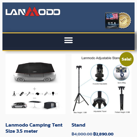
Sale!
Lanmodo Camping Tent
Stand
Size 3.5 meter
฿
4,000.00
฿
2,890.00