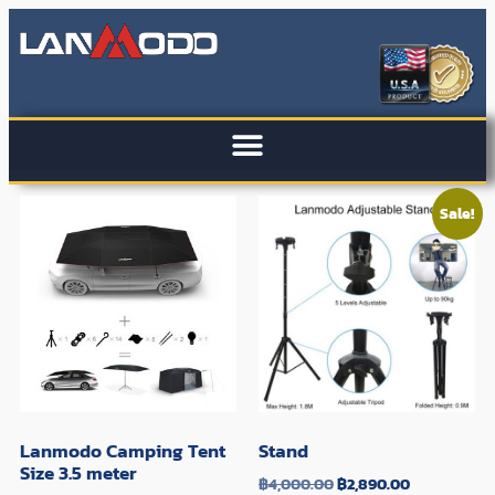
Sale!
Lanmodo Camping Tent
Stand
Size 3.5 meter
฿
4,000.00
฿
2,890.00